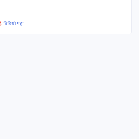
े.
विडियो पहा